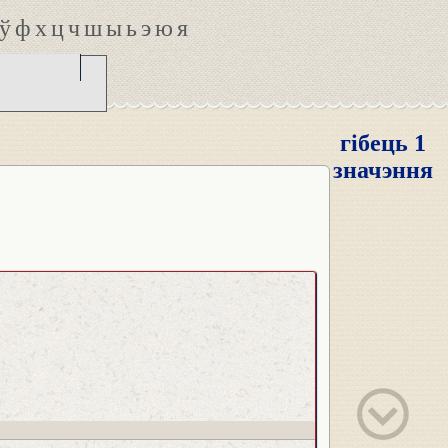
ў
ф
х
ц
ч
ш
ы
ь
э
ю
я
гібець 1
значэння