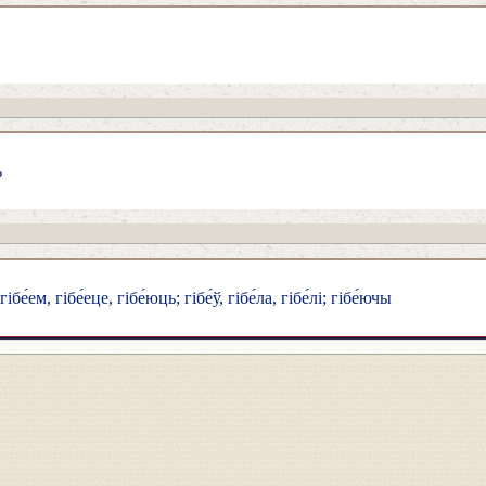
ь
гібе́ем, гібе́еце, гібе́юць; гібе́ў, гібе́ла, гібе́лі; гібе́ючы