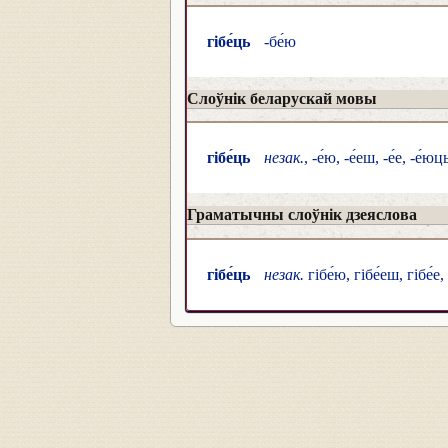
гібе́ць
-бе́ю
Слоўнік беларускай мовы
гібе́ць
незак.
, -е́ю, -е́еш, -е́е, -е́юц
Граматычны слоўнік дзеяслова
гібе́ць
незак.
гібе́ю, гібе́еш, гібе́е, 