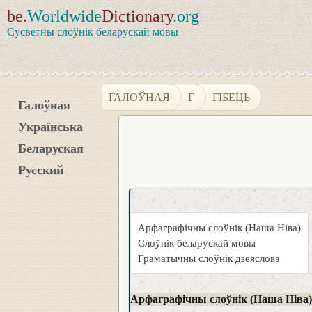
be.
Worldwide
Dictionary
.org
Сусветны слоўнік беларускай мовы
ГАЛОЎНАЯ
Г
ГІБЕЦЬ
Галоўная
Українська
Беларуская
Русский
Арфаграфічны слоўнік (Наша Ніва)
Слоўнік беларускай мовы
Граматычны слоўнік дзеяслова
Арфаграфічны слоўнік (Наша Ніва)