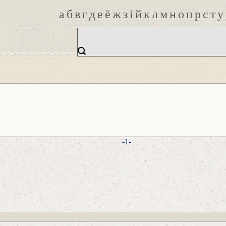
а
б
в
г
д
е
ё
ж
з
і
й
к
л
м
н
о
п
р
с
т
у
-1-