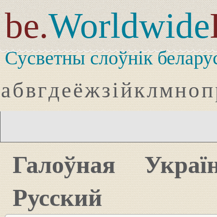
be.
Worldwide
Сусветны слоўнік белару
а
б
в
г
д
е
ё
ж
з
і
й
к
л
м
н
о
п
Галоўная
Украї
Русский