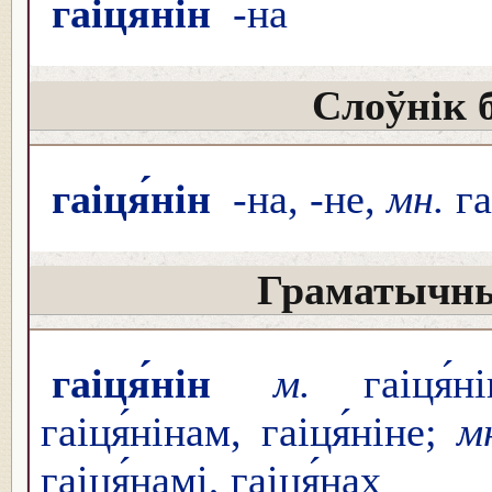
гаіця́нін
-на
Слоўнік 
гаіця́нін
-на, -не,
мн.
га
Граматычны
гаіця́нін
м.
гаіця́
гаіця́нінам, гаіця́ніне;
м
гаіця́намі, гаіця́нах