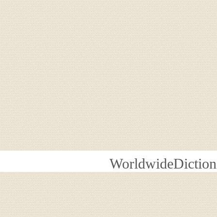
WorldwideDiction