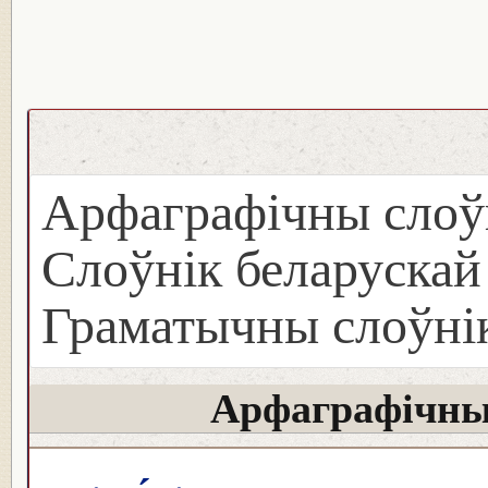
Арфаграфічны слоў
Слоўнік беларуска
Граматычны слоўнік
Арфаграфічны