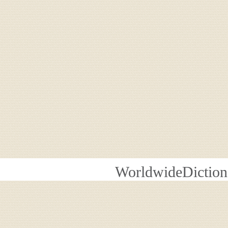
WorldwideDiction