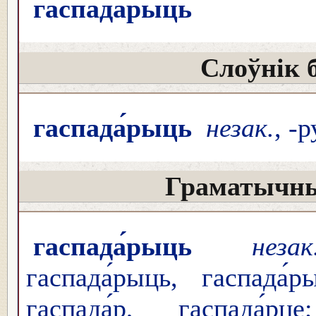
гаспада́рыць
Слоўнік 
гаспада́рыць
незак.
, -
Граматычны
гаспада́рыць
незак
гаспада́рыць, гаспада́р
гаспада́р, гаспада́рц