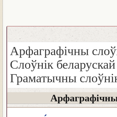
Арфаграфічны слоў
Слоўнік беларуска
Граматычны слоўнік
Арфаграфічны