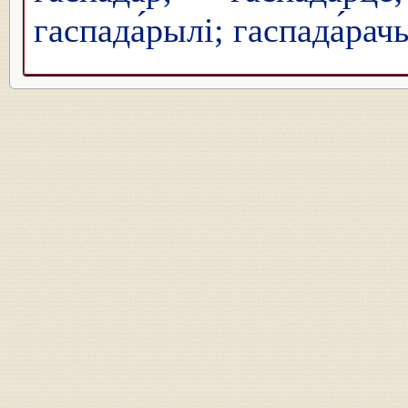
гаспада́рылі; гаспада́рач