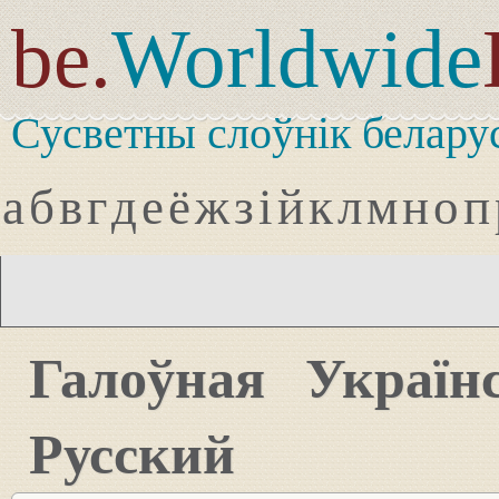
be.
Worldwide
Сусветны слоўнік белару
а
б
в
г
д
е
ё
ж
з
і
й
к
л
м
н
о
п
Галоўная
Україн
Русский