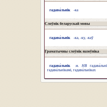
гадава́льнік
-ка
Слоўнік беларускай мовы
гадава́льнік
-ка, -ку, -каў
Граматычны слоўнік назоўніка
гадава́льнік
м. НВ
гадава́льні
гадава́льнікамі, гадава́льніках