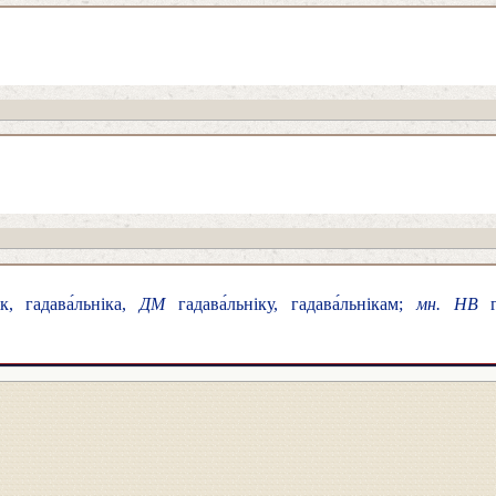
к, гадава́льніка,
ДМ
гадава́льніку, гадава́льнікам;
мн. НВ
га