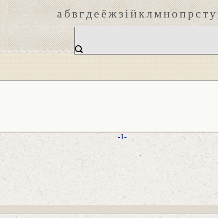
а
б
в
г
д
е
ё
ж
з
і
й
к
л
м
н
о
п
р
с
т
у
-1-