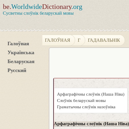
be.
Worldwide
Dictionary
.org
Сусветны слоўнік беларускай мовы
ГАЛОЎНАЯ
Г
ГАДАВАЛЬНІК
Галоўная
Українська
Беларуская
Русский
Арфаграфічны слоўнік (Наша Ніва)
Слоўнік беларускай мовы
Граматычны слоўнік назоўніка
Арфаграфічны слоўнік (Наша Ніва)