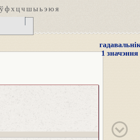
ў
ф
х
ц
ч
ш
ы
ь
э
ю
я
гадавальні
1 значэння