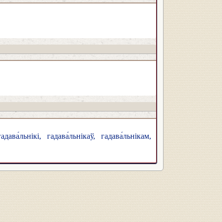
дава́льнікі, гадава́льнікаў, гадава́льнікам,