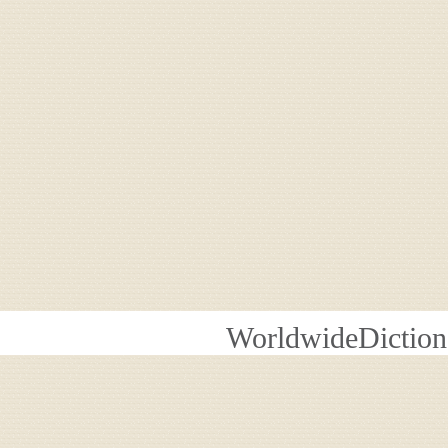
WorldwideDiction