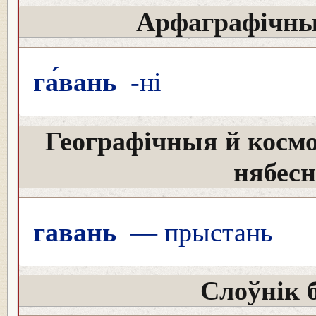
Арфаграфічны
га́вань
-ні
Географічныя й косм
нябес
гавань
— прыстань
Слоўнік 