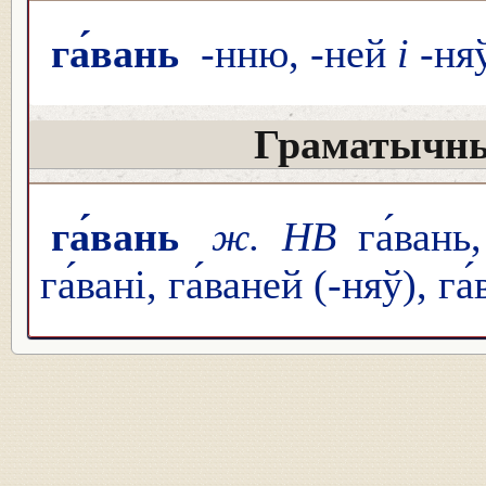
га́вань
-нню, -ней
і
-ня
Граматычны
га́вань
ж. НВ
га́вань
га́вані, га́ваней (-няў), га