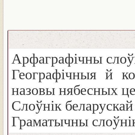
Арфаграфічны слоў
Географічныя й ко
назовы нябесных ц
Слоўнік беларуска
Граматычны слоўнік