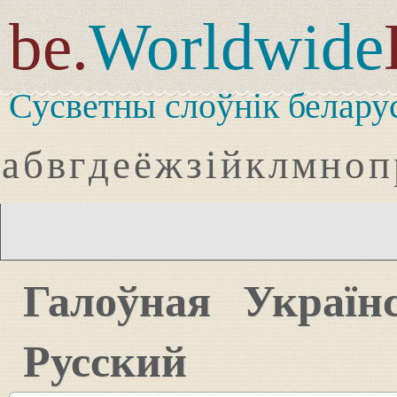
be.
Worldwide
Сусветны слоўнік белару
а
б
в
г
д
е
ё
ж
з
і
й
к
л
м
н
о
п
Галоўная
Україн
Русский