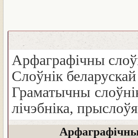
Арфаграфічны слоў
Слоўнік беларуска
Граматычны слоўнік
лічэбніка, прыслоўя
Арфаграфічны