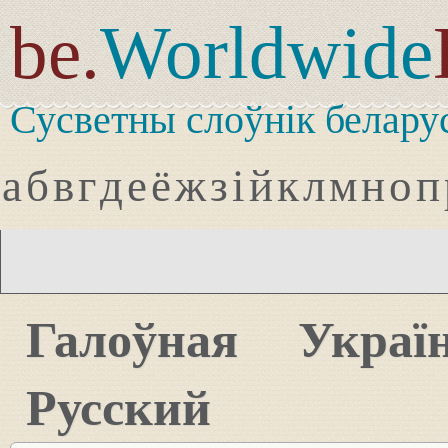
be.
Worldwide
Сусветны слоўнік белару
а
б
в
г
д
е
ё
ж
з
і
й
к
л
м
н
о
п
Галоўная
Украї
Русский