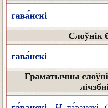
гава́нскі
Слоўнік 
гава́нскі
Граматычны слоўні
лічэбн
га́ванскі
Н
га́ванскі (