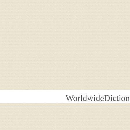
WorldwideDiction