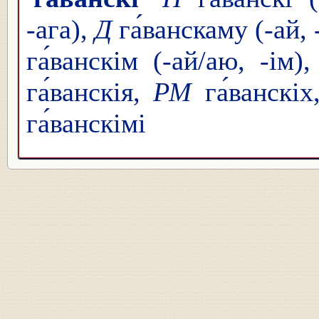
-ага),
Д
га́ванскаму (-ай,
га́ванскім (-ай/аю, -ім)
га́ванскія,
РМ
га́ванскі
га́ванскімі