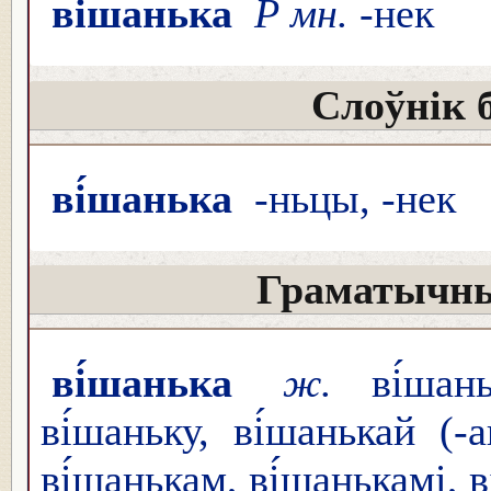
ві́шанька
Р мн.
-нек
Слоўнік 
ві́шанька
-ньцы, -нек
Граматычны
ві́шанька
ж.
ві́шань
ві́шаньку, ві́шанькай (
ві́шанькам, ві́шанькамі, 