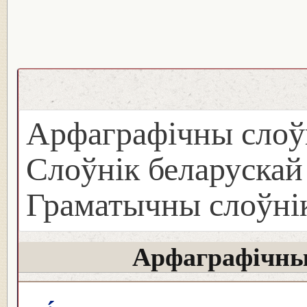
Арфаграфічны слоў
Слоўнік беларуска
Граматычны слоўнік
Арфаграфічны