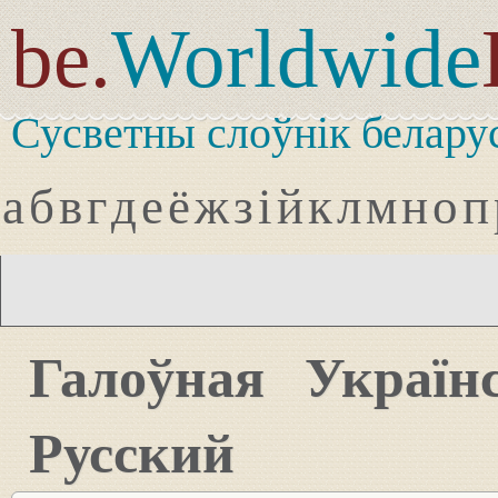
be.
Worldwide
Сусветны слоўнік белару
а
б
в
г
д
е
ё
ж
з
і
й
к
л
м
н
о
п
Галоўная
Україн
Русский