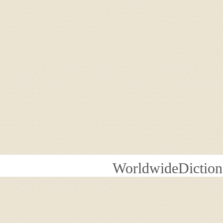
WorldwideDiction