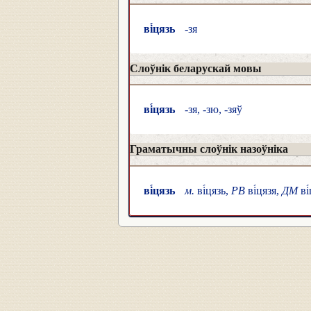
ві́цязь
-зя
Слоўнік беларускай мовы
ві́цязь
-зя, -зю, -зяў
Граматычны слоўнік назоўніка
ві́цязь
м.
ві́цязь,
РВ
ві́цязя,
ДМ
ві