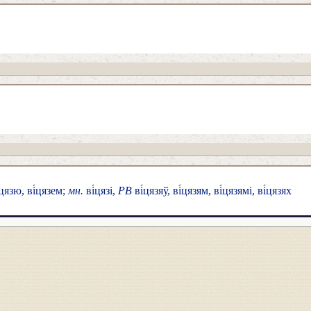
́цязю, ві́цязем;
мн.
ві́цязі,
РВ
ві́цязяў, ві́цязям, ві́цязямі, ві́цязях