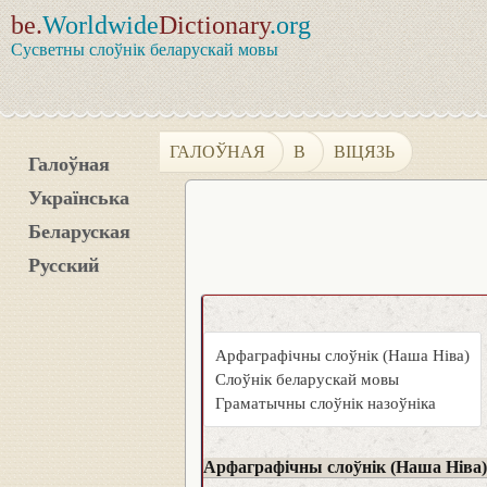
be.
Worldwide
Dictionary
.org
Сусветны слоўнік беларускай мовы
ГАЛОЎНАЯ
В
ВІЦЯЗЬ
Галоўная
Українська
Беларуская
Русский
Арфаграфічны слоўнік (Наша Ніва)
Слоўнік беларускай мовы
Граматычны слоўнік назоўніка
Арфаграфічны слоўнік (Наша Ніва)