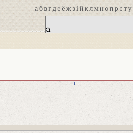
а
б
в
г
д
е
ё
ж
з
і
й
к
л
м
н
о
п
р
с
т
у
-1-