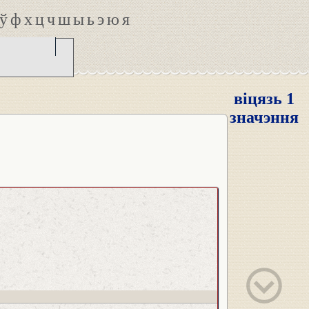
ў
ф
х
ц
ч
ш
ы
ь
э
ю
я
віцязь 1
значэння