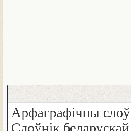
Арфаграфічны слоў
Слоўнік беларуска