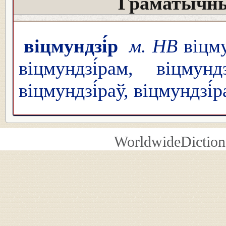
Граматычны
віцмундзі́р
м. НВ
віцмун
віцмундзі́рам, віцмун
віцмундзі́раў, віцмундзі́р
WorldwideDiction