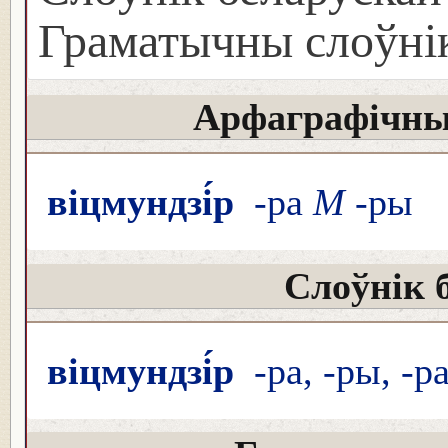
Граматычны слоўнік
Арфаграфічны
віцмундзі́р
-ра
М
-ры
Слоўнік 
віцмундзі́р
-ра, -ры, -р