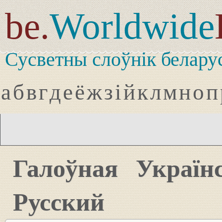
be.
Worldwide
Сусветны слоўнік белару
а
б
в
г
д
е
ё
ж
з
і
й
к
л
м
н
о
п
Галоўная
Україн
Русский