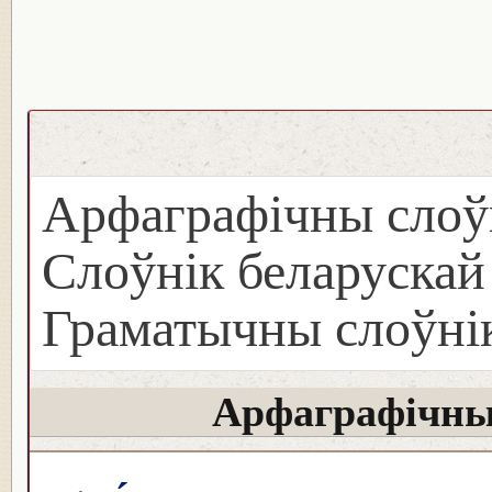
Арфаграфічны слоў
Слоўнік беларуска
Граматычны слоўнік
Арфаграфічны