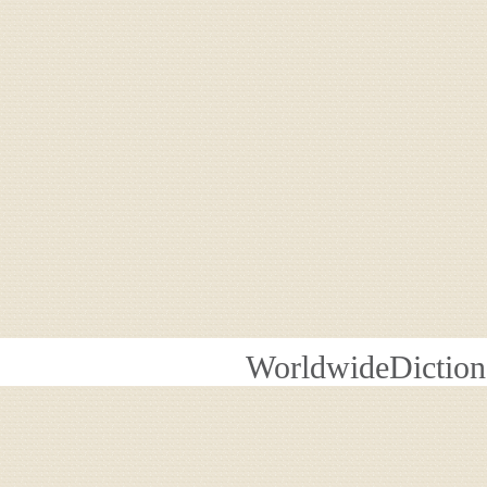
WorldwideDiction