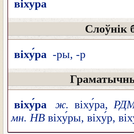
віху́ра
Слоўнік 
віху́ра
-ры, -р
Граматычны
віху́ра
ж.
віху́ра,
РД
мн. НВ
віху́ры, віху́р, віх