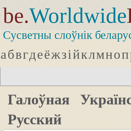
be.
Worldwide
Сусветны слоўнік белару
а
б
в
г
д
е
ё
ж
з
і
й
к
л
м
н
о
п
Галоўная
Україн
Русский