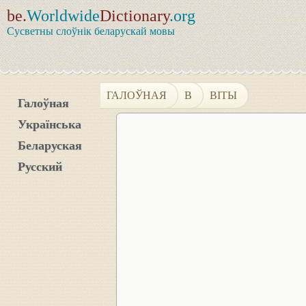
be.
Worldwide
Dictionary
.org
Сусветны слоўнік беларускай мовы
ГАЛОЎНАЯ
В
ВІТЫ
Галоўная
Українська
Беларуская
Русский