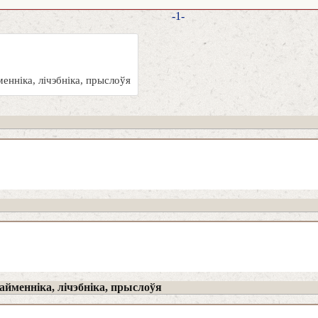
-1-
енніка, лічэбніка, прыслоўя
йменніка, лічэбніка, прыслоўя