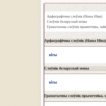
Арфаграфічны слоўнік (Наша Ніва)
Слоўнік беларускай мовы
Граматычны слоўнік прыметніка, займ
Арфаграфічны слоўнік (Наша Ніва)
ві́ты
Слоўнік беларускай мовы
ві́ты
Граматычны слоўнік прыметніка, за