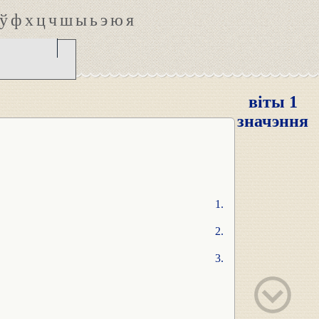
ў
ф
х
ц
ч
ш
ы
ь
э
ю
я
віты 1
значэння