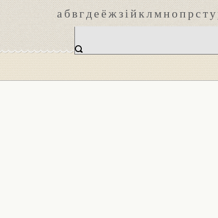
а
б
в
г
д
е
ё
ж
з
і
й
к
л
м
н
о
п
р
с
т
у