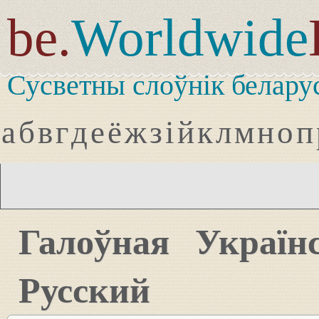
be.
Worldwide
Сусветны слоўнік белару
а
б
в
г
д
е
ё
ж
з
і
й
к
л
м
н
о
п
Галоўная
Україн
Русский