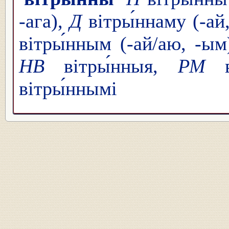
-ага),
Д
вітры́ннаму (-ай
вітры́нным (-ай/аю, -ым
НВ
вітры́нныя,
РМ
в
вітры́ннымі