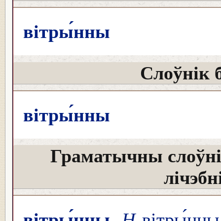
вітры́нны
Слоўнік 
вітры́нны
Граматычны слоўні
лічэбн
вітры́нны
Н
вітры́нны 