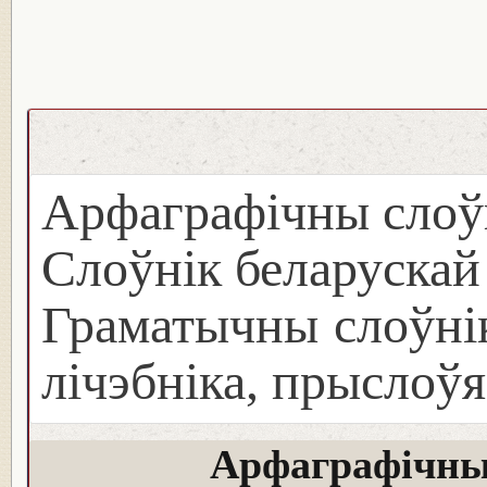
Арфаграфічны слоў
Слоўнік беларуска
Граматычны слоўнік
лічэбніка, прыслоўя
Арфаграфічны