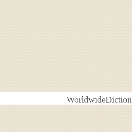
WorldwideDiction