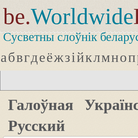
be.
Worldwide
Сусветны слоўнік белару
а
б
в
г
д
е
ё
ж
з
і
й
к
л
м
н
о
п
Галоўная
Україн
Русский