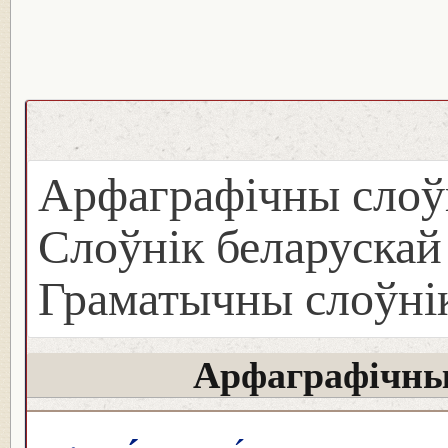
Арфаграфічны слоў
Слоўнік беларуска
Граматычны слоўнік
Арфаграфічны