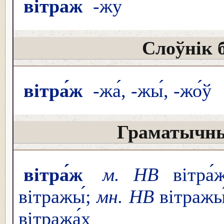
вітра́ж
-жу́
Слоўнік 
вітра́ж
-жа́, -жы́, -жо́ў
Граматычны
вітра́ж
м. НВ
вітра́ж
вітражы́;
мн. НВ
вітражы́,
вітража́х