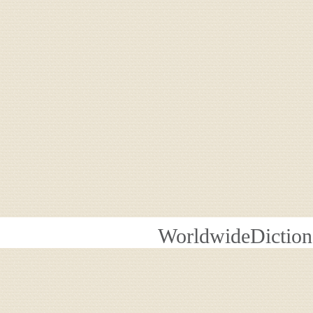
WorldwideDiction