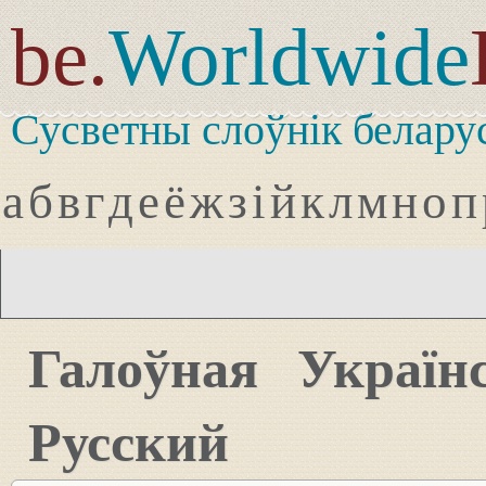
be.
Worldwide
Сусветны слоўнік белару
а
б
в
г
д
е
ё
ж
з
і
й
к
л
м
н
о
п
Галоўная
Україн
Русский