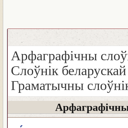
Арфаграфічны слоў
Слоўнік беларуска
Граматычны слоўнік
Арфаграфічны