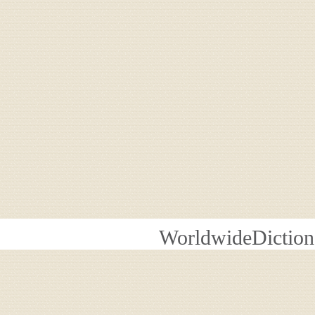
WorldwideDiction