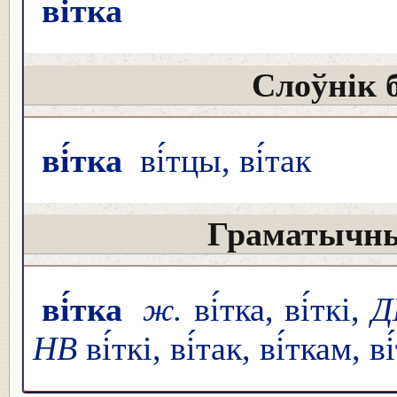
ві́тка
Слоўнік 
ві́тка
ві́тцы, ві́так
Граматычны
ві́тка
ж.
ві́тка, ві́ткі,
Д
НВ
ві́ткі, ві́так, ві́ткам, в