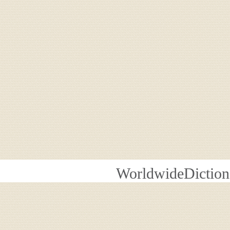
WorldwideDiction