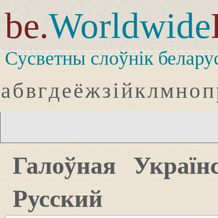
be.
Worldwide
Сусветны слоўнік белару
а
б
в
г
д
е
ё
ж
з
і
й
к
л
м
н
о
п
Галоўная
Україн
Русский