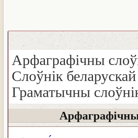
Арфаграфічны слоў
Слоўнік беларуска
Граматычны слоўнік
Арфаграфічны