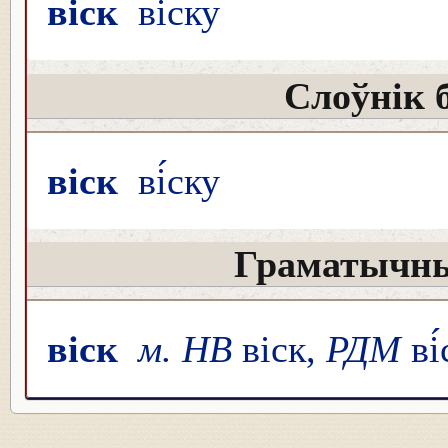
віск
ві́ску
Слоўнік 
віск
ві́ску
Граматычны
віск
м. НВ
віск,
РДМ
ві́