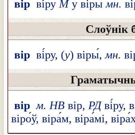
вір
ві́ру
М
у віры́
мн.
ві
Слоўнік 
вір
ві́ру, (
у
) віры́,
мн.
вір
Граматычны
вір
м. НВ
вір,
РД
ві́ру, в
віро́ў, віра́м, віра́мі, віра́