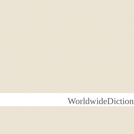
WorldwideDiction