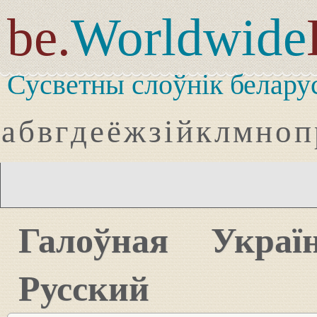
be.
Worldwide
Сусветны слоўнік белару
а
б
в
г
д
е
ё
ж
з
і
й
к
л
м
н
о
п
Галоўная
Украї
Русский