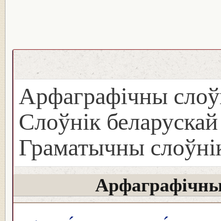
Арфаграфічны слоў
Слоўнік беларуска
Граматычны слоўнік
Арфаграфічны