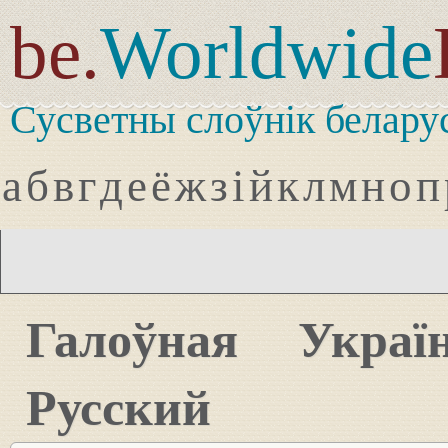
be.
Worldwide
Сусветны слоўнік белару
а
б
в
г
д
е
ё
ж
з
і
й
к
л
м
н
о
п
Галоўная
Украї
Русский