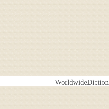
WorldwideDiction