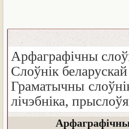
Арфаграфічны слоў
Слоўнік беларуска
Граматычны слоўнік
лічэбніка, прыслоўя
Арфаграфічны