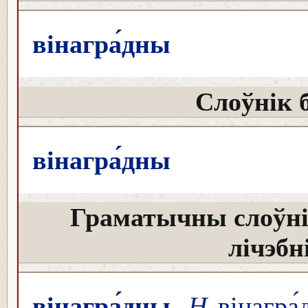
вінагра́дны
Слоўнік 
вінагра́дны
Граматычны слоўні
лічэбн
вінагра́дны
Н
вінагра́