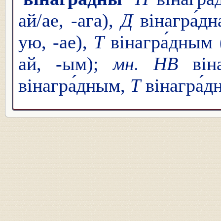
ай/ае, -ага),
Д
вінагра́дн
ую, -ае),
Т
вінагра́дным 
ай, -ым);
мн. НВ
віна
вінагра́дным,
Т
вінагра́д