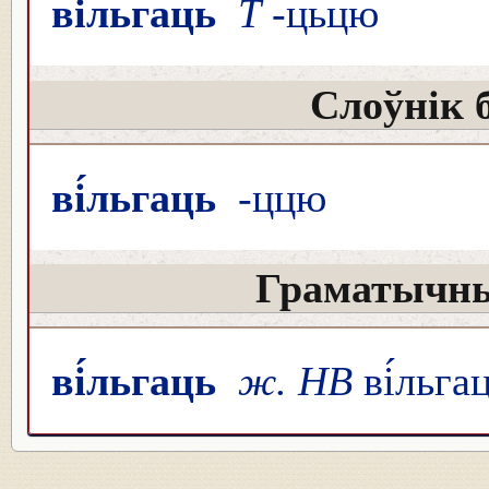
ві́льгаць
Т
-цьцю
Слоўнік 
ві́льгаць
-ццю
Граматычны
ві́льгаць
ж. НВ
ві́льга