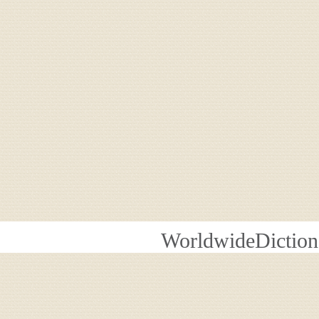
WorldwideDiction