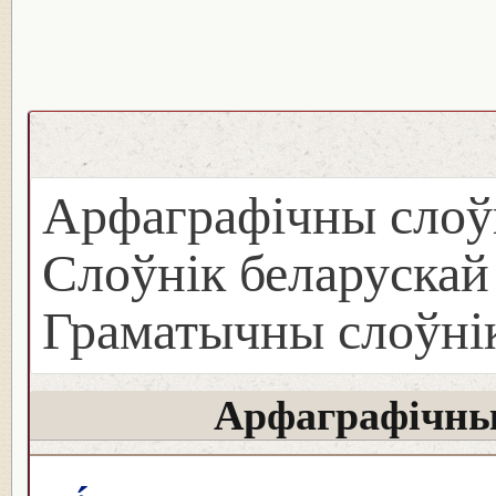
Арфаграфічны слоў
Слоўнік беларуска
Граматычны слоўнік
Арфаграфічны