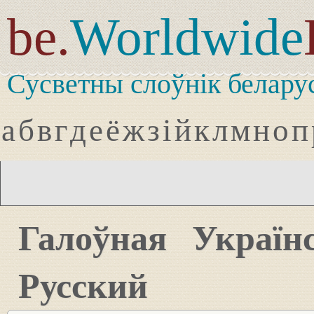
be.
Worldwide
Сусветны слоўнік белару
а
б
в
г
д
е
ё
ж
з
і
й
к
л
м
н
о
п
Галоўная
Україн
Русский