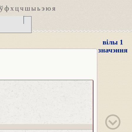
ў
ф
х
ц
ч
ш
ы
ь
э
ю
я
вілы 1
значэння