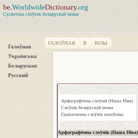
be.
Worldwide
Dictionary
.org
Сусветны слоўнік беларускай мовы
ГАЛОЎНАЯ
В
ВІЛЫ
Галоўная
Українська
Беларуская
Русский
Арфаграфічны слоўнік (Наша Ніва)
Слоўнік беларускай мовы
Граматычны слоўнік назоўніка
Арфаграфічны слоўнік (Наша Ніва)