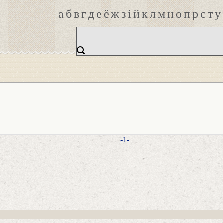
а
б
в
г
д
е
ё
ж
з
і
й
к
л
м
н
о
п
р
с
т
у
-1-