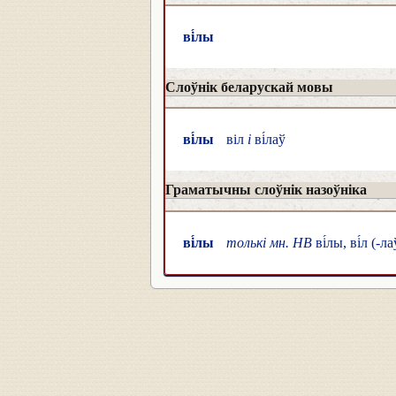
ві́лы
Слоўнік беларускай мовы
ві́лы
віл
і
ві́лаў
Граматычны слоўнік назоўніка
ві́лы
толькі мн. НВ
ві́лы, ві́л (-ла