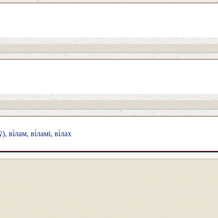
ў), ві́лам, ві́ламі, ві́лах