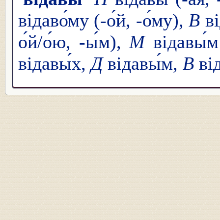
відаво́му (-о́й, -о́му),
В
ві
о́й/о́ю, -ы́м),
М
відавы́м 
відавы́х,
Д
відавы́м,
В
від