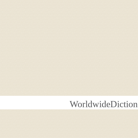
WorldwideDiction