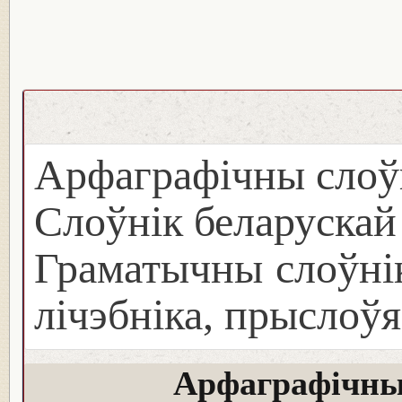
Арфаграфічны слоў
Слоўнік беларуска
Граматычны слоўнік
лічэбніка, прыслоўя
Арфаграфічны