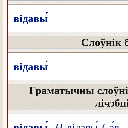
відавы́
Слоўнік 
відавы́
Граматычны слоўні
лічэбн
відавы́
Н
відавы́ (-а́я, 