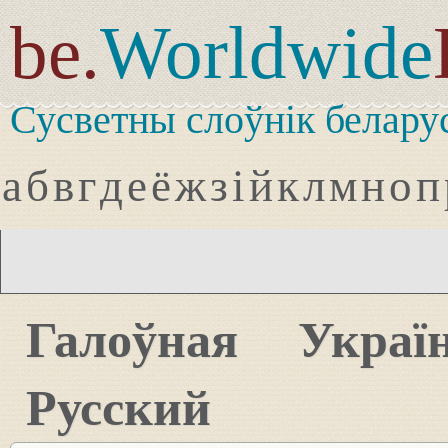
be.
Worldwide
Сусветны слоўнік белару
а
б
в
г
д
е
ё
ж
з
і
й
к
л
м
н
о
п
Галоўная
Украї
Русский