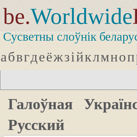
be.
Worldwide
Сусветны слоўнік белару
а
б
в
г
д
е
ё
ж
з
і
й
к
л
м
н
о
п
Галоўная
Україн
Русский