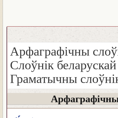
Арфаграфічны слоў
Слоўнік беларуска
Граматычны слоўнік
Арфаграфічны