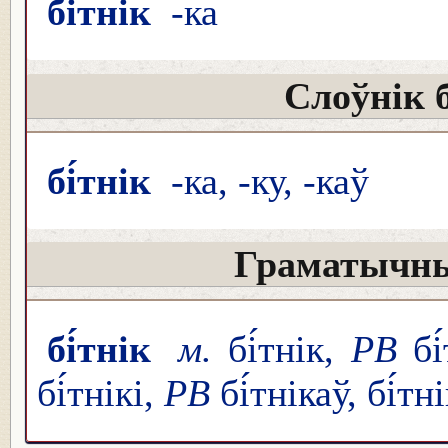
бі́тнік
-ка
Слоўнік 
бі́тнік
-ка, -ку, -каў
Граматычны
бі́тнік
м.
бі́тнік,
РВ
бі
бі́тнікі,
РВ
бі́тнікаў, бі́тн