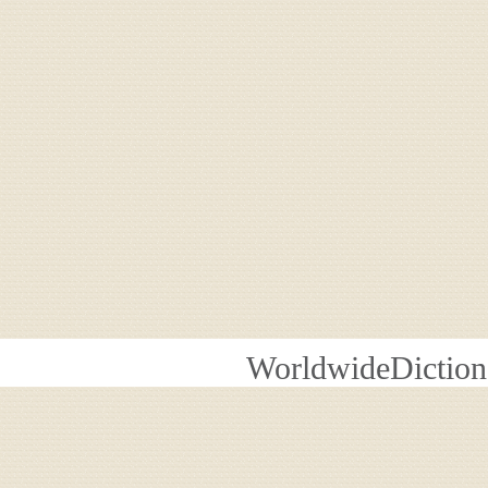
WorldwideDiction