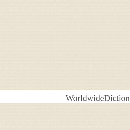
WorldwideDiction