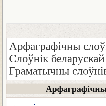
Арфаграфічны слоў
Слоўнік беларуска
Граматычны слоўнік
Арфаграфічны