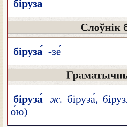
біруза́
Слоўнік 
біруза́
-зе́
Граматычны
біруза́
ж.
біруза́, біруз
о́ю)