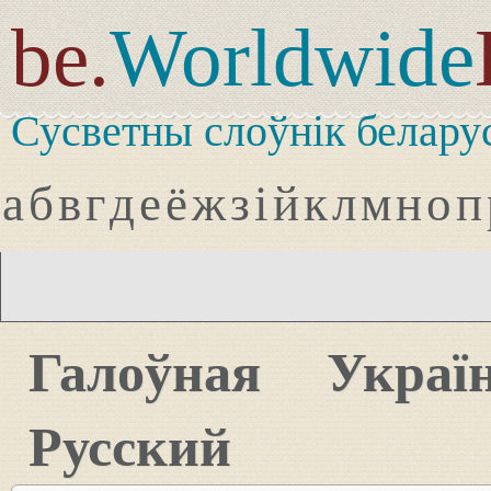
be.
Worldwide
Сусветны слоўнік белару
а
б
в
г
д
е
ё
ж
з
і
й
к
л
м
н
о
п
Галоўная
Украї
Русский