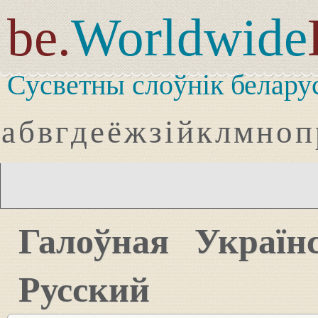
be.
Worldwide
Сусветны слоўнік белару
а
б
в
г
д
е
ё
ж
з
і
й
к
л
м
н
о
п
Галоўная
Україн
Русский