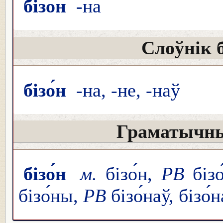
бізо́н
-на
Слоўнік 
бізо́н
-на, -не, -наў
Граматычны
бізо́н
м.
бізо́н,
РВ
бізо́
бізо́ны,
РВ
бізо́наў, бізо́н