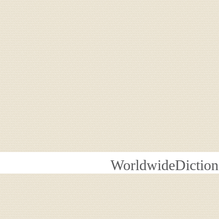
WorldwideDiction