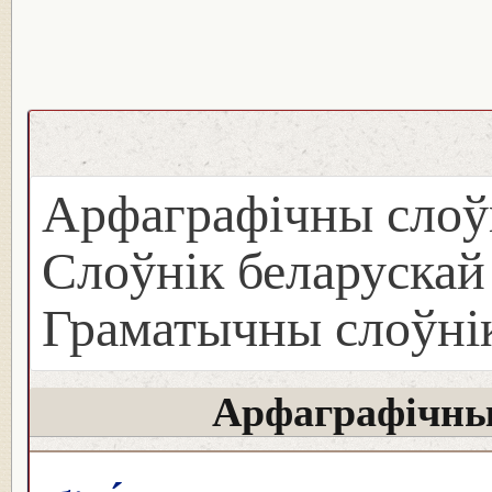
Арфаграфічны слоў
Слоўнік беларуска
Граматычны слоўнік
Арфаграфічны