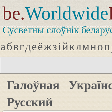
be.
Worldwide
Сусветны слоўнік белару
а
б
в
г
д
е
ё
ж
з
і
й
к
л
м
н
о
п
Галоўная
Україн
Русский