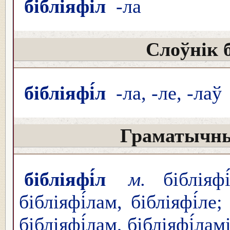
бібліяфі́л
-ла
Слоўнік 
бібліяфі́л
-ла, -ле, -лаў
Граматычны
бібліяфі́л
м.
бібліяф
бібліяфі́лам, бібліяфі́ле
бібліяфі́лам, бібліяфі́ламі