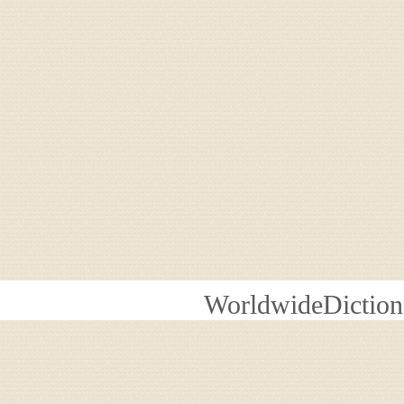
WorldwideDiction