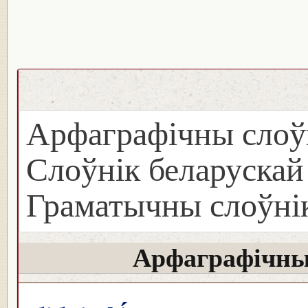
Арфаграфічны слоў
Слоўнік беларуска
Граматычны слоўнік
Арфаграфічны