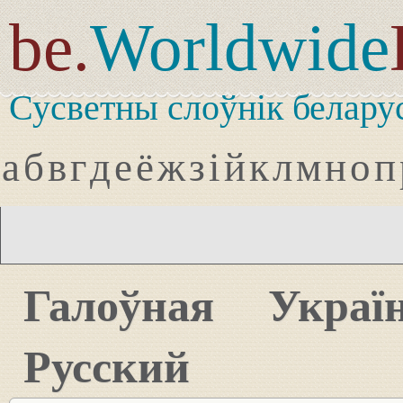
be.
Worldwide
Сусветны слоўнік белару
а
б
в
г
д
е
ё
ж
з
і
й
к
л
м
н
о
п
Галоўная
Украї
Русский