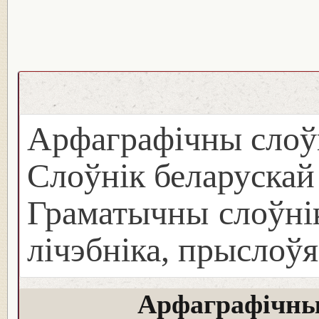
Арфаграфічны слоў
Слоўнік беларуска
Граматычны слоўнік
лічэбніка, прыслоўя
Арфаграфічны