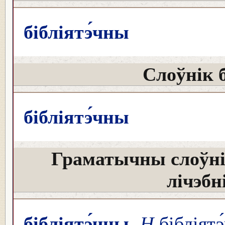
бібліятэ́чны
Слоўнік 
бібліятэ́чны
Граматычны слоўні
лічэбн
бібліятэ́чны
Н
бібліятэ