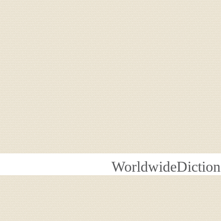
WorldwideDiction