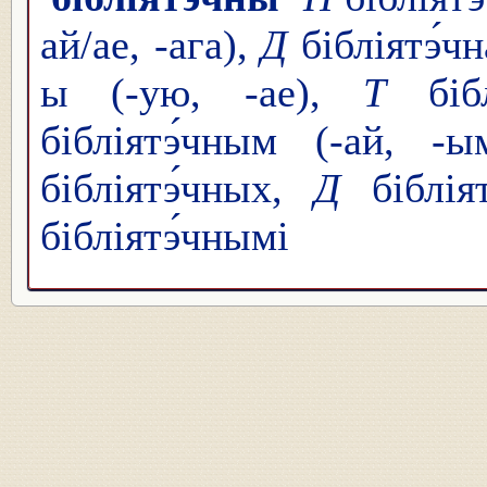
ай/ае, -ага),
Д
бібліятэ́чн
ы (-ую, -ае),
Т
бібл
бібліятэ́чным (-ай, -
бібліятэ́чных,
Д
біблія
бібліятэ́чнымі