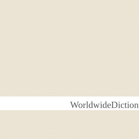
WorldwideDiction