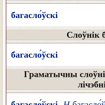
багасло́ўскі
Слоўнік 
багасло́ўскі
Граматычны слоўні
лічэбн
багасло́ўскі
Н
багасло́ў