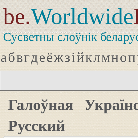
be.
Worldwide
Сусветны слоўнік белару
а
б
в
г
д
е
ё
ж
з
і
й
к
л
м
н
о
п
Галоўная
Україн
Русский