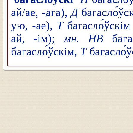
ай/ае, -ага),
Д
багасло́ўск
ую, -ае),
Т
багасло́ўскім 
ай, -ім);
мн. НВ
багас
багасло́ўскім,
Т
багасло́ў