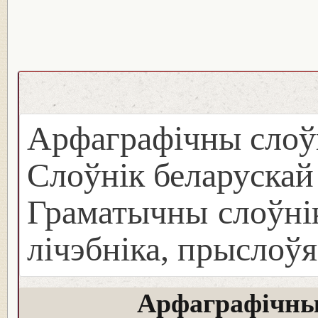
Арфаграфічны слоў
Слоўнік беларуска
Граматычны слоўнік
лічэбніка, прыслоўя
Арфаграфічны