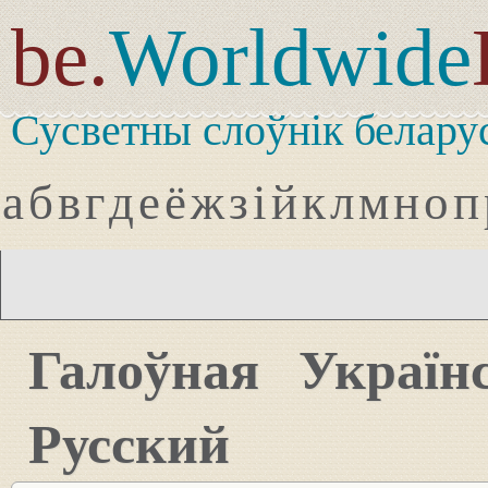
be.
Worldwide
Сусветны слоўнік белару
а
б
в
г
д
е
ё
ж
з
і
й
к
л
м
н
о
п
Галоўная
Україн
Русский