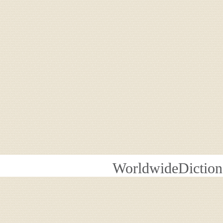
WorldwideDiction