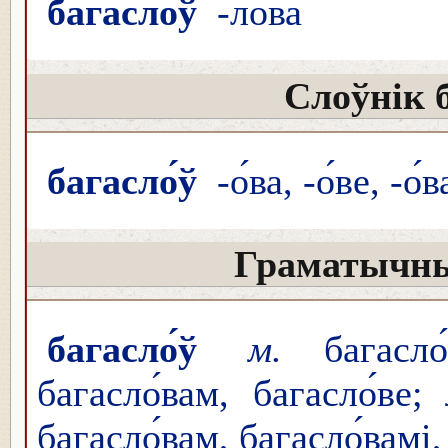
багасло́ў
-ло́ва
Слоўнік 
багасло́ў
-о́ва, -о́ве, -о́
Граматычны
багасло́ў
м.
багасло
багасло́вам, багасло́ве;
багасло́вам, багасло́вамі,