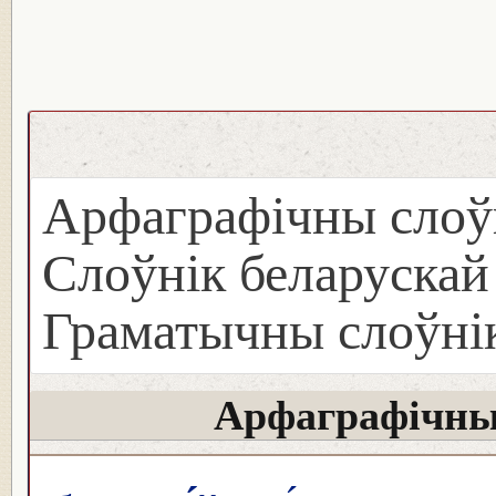
Арфаграфічны слоў
Слоўнік беларуска
Граматычны слоўнік
Арфаграфічны