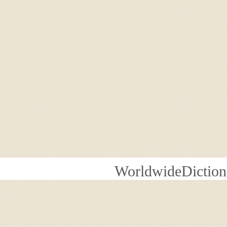
WorldwideDiction