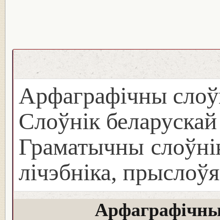
Арфаграфічны слоў
Слоўнік беларуска
Граматычны слоўнік
лічэбніка, прыслоўя
Арфаграфічны