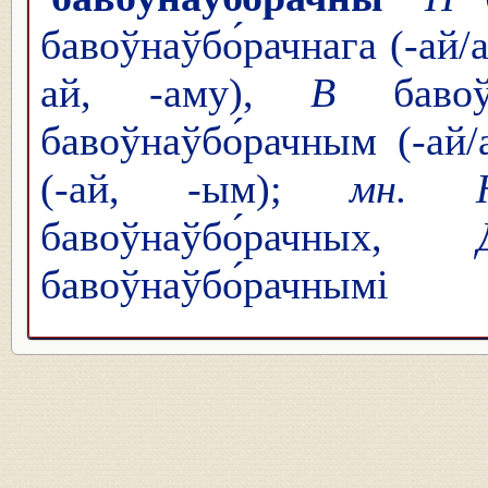
бавоўнаўбо́рачнага (-ай/а
ай, -аму),
В
бавоўн
бавоўнаўбо́рачным (-ай
(-ай, -ым);
мн. 
бавоўнаўбо́рачных,
бавоўнаўбо́рачнымі