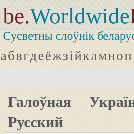
be.
Worldwide
Сусветны слоўнік белару
а
б
в
г
д
е
ё
ж
з
і
й
к
л
м
н
о
п
Галоўная
Украї
Русский