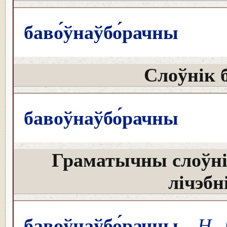
баво́ўнаўбо́рачны
Слоўнік 
бавоўнаўбо́рачны
Граматычны слоўні
лічэбн
бавоўнаўбо́рачны
Н
б