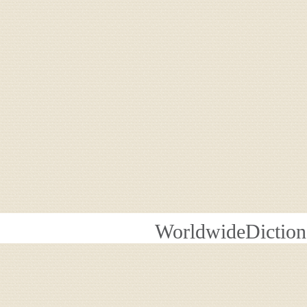
WorldwideDiction