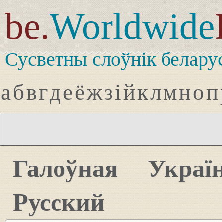
be.
Worldwide
Сусветны слоўнік белару
а
б
в
г
д
е
ё
ж
з
і
й
к
л
м
н
о
п
Галоўная
Украї
Русский