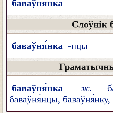
баваўня́нка
Слоўнік 
баваўня́нка
-нцы
Граматычны
баваўня́нка
ж.
бав
баваўня́нцы, баваўня́нку,