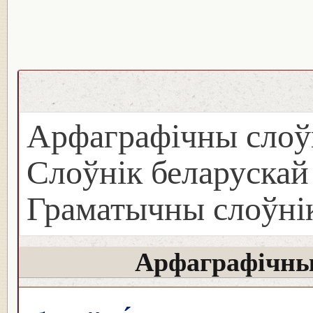
Арфаграфічны слоў
Слоўнік беларуска
Граматычны слоўнік
Арфаграфічны