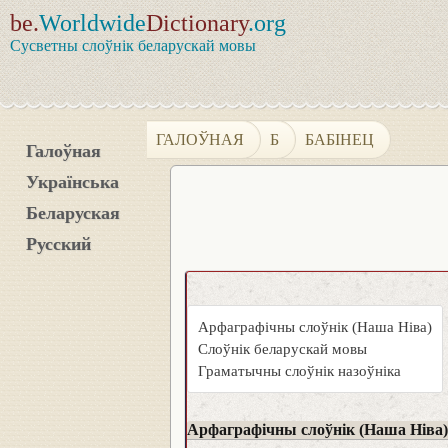
be.
Worldwide
Dictionary
.org
Сусветны слоўнік беларускай мовы
ГАЛОЎНАЯ
Б
БАБІНЕЦ
Галоўная
Українська
Беларуская
Русский
Арфаграфічны слоўнік (Наша Ніва)
Слоўнік беларускай мовы
Граматычны слоўнік назоўніка
Арфаграфічны слоўнік (Наша Ніва)