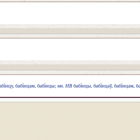
абі́нцу, бабі́нцам, бабі́нцы;
мн. НВ
бабі́нцы, бабі́нцаў, бабі́нцам, ба