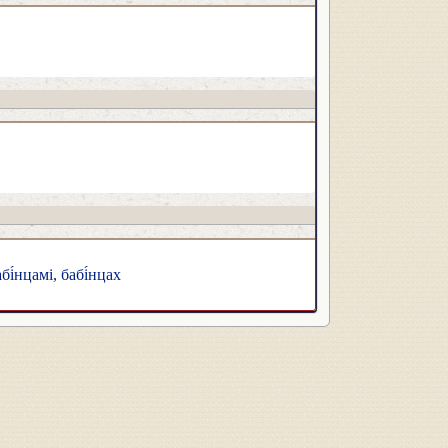
бі́нцамі, бабі́нцах