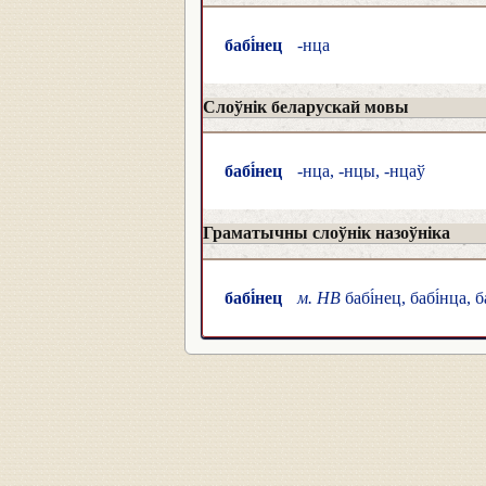
бабі́нец
-нца
Слоўнік беларускай мовы
бабі́нец
-нца, -нцы, -нцаў
Граматычны слоўнік назоўніка
бабі́нец
м. НВ
бабі́нец, бабі́нца, б