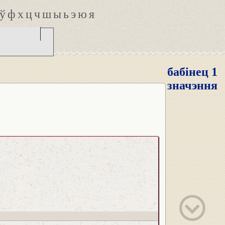
ў
ф
х
ц
ч
ш
ы
ь
э
ю
я
бабінец 1
значэння