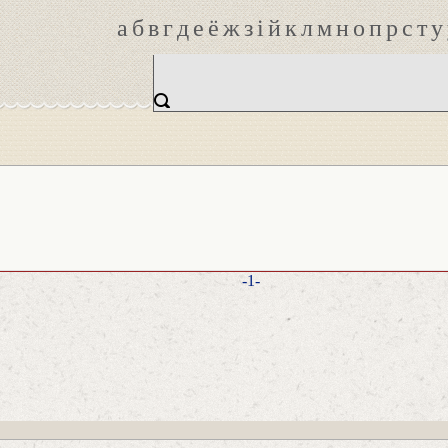
а
б
в
г
д
е
ё
ж
з
і
й
к
л
м
н
о
п
р
с
т
у
-1-