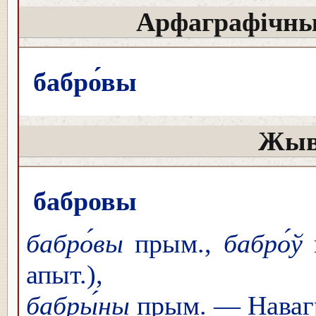
Арфаграфічны
бабро́вы
Жыв
бабровы
бабро́вы
прым.,
бабро́ў
апыт.),
бабры́ны
прым. — Навагр.