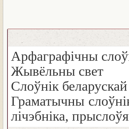
Арфаграфічны слоў
Жывёльны свет
Слоўнік беларуска
Граматычны слоўнік
лічэбніка, прыслоўя