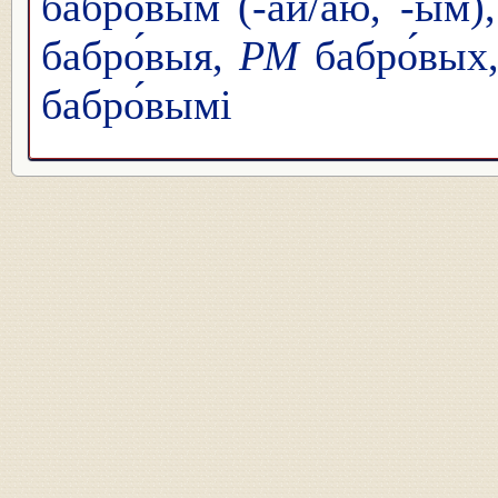
бабро́вым (-ай/аю, -ым)
бабро́выя,
РМ
бабро́вых
бабро́вымі