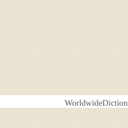
WorldwideDiction