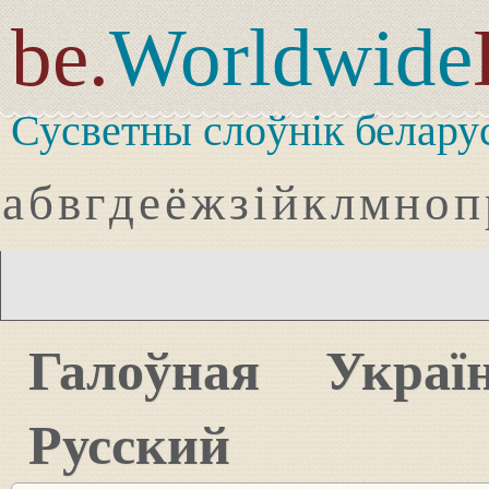
be.
Worldwide
Сусветны слоўнік белару
а
б
в
г
д
е
ё
ж
з
і
й
к
л
м
н
о
п
Галоўная
Украї
Русский