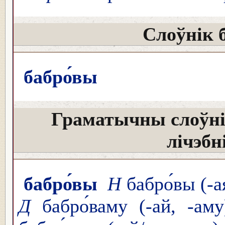
Слоўнік 
бабро́вы
Граматычны слоўні
лічэбн
бабро́вы
Н
бабро́вы (-ая
Д
бабро́ваму (-ай, -ам