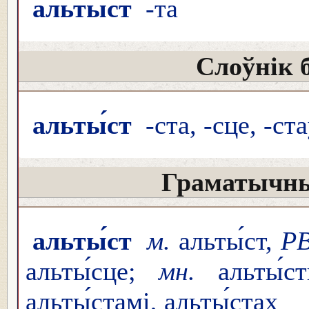
альты́ст
-та
Слоўнік 
альты́ст
-ста, -сце, -ст
Граматычны
альты́ст
м.
альты́ст,
Р
альты́сце;
мн.
альты́с
альты́стамі, альты́стах