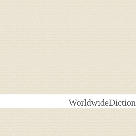
WorldwideDiction