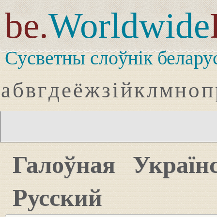
be.
Worldwide
Сусветны слоўнік белару
а
б
в
г
д
е
ё
ж
з
і
й
к
л
м
н
о
п
Галоўная
Україн
Русский