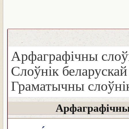
Арфаграфічны слоў
Слоўнік беларуска
Граматычны слоўнік
Арфаграфічны