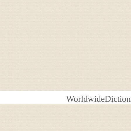
WorldwideDiction