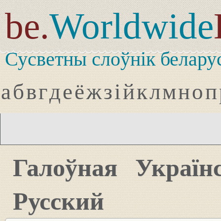
be.
Worldwide
Сусветны слоўнік белару
а
б
в
г
д
е
ё
ж
з
і
й
к
л
м
н
о
п
Галоўная
Україн
Русский