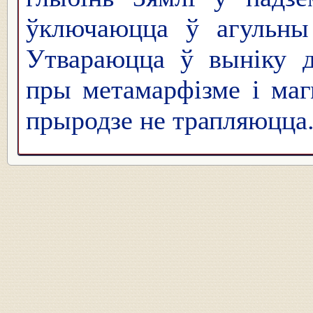
ўключаюцца ў агульны
Утвараюцца ў выніку д
пры метамарфізме і ма
прыродзе не трапляюцца