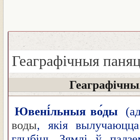
Геаграфічныя паняц
Геаграфічны
Ювені́льныя во́ды
(ад
воды
, якія вылучаюцц
глыбінь Зямлі ў падз