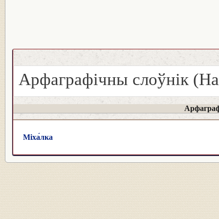
Арфаграфічны слоўнік (На
Арфаграф
Міха́лка