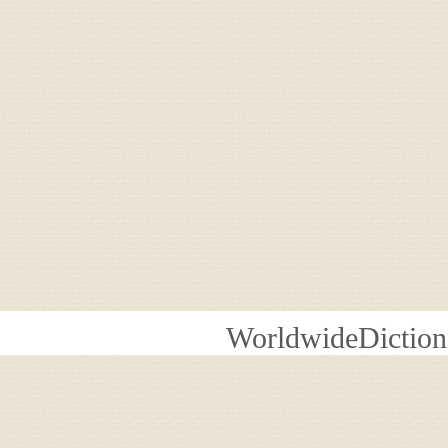
WorldwideDiction