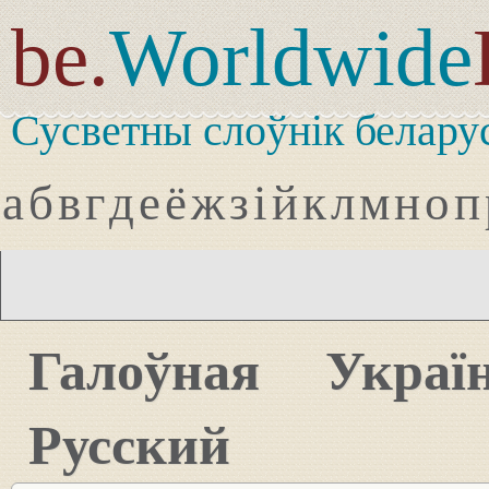
be.
Worldwide
Сусветны слоўнік белару
а
б
в
г
д
е
ё
ж
з
і
й
к
л
м
н
о
п
Галоўная
Украї
Русский