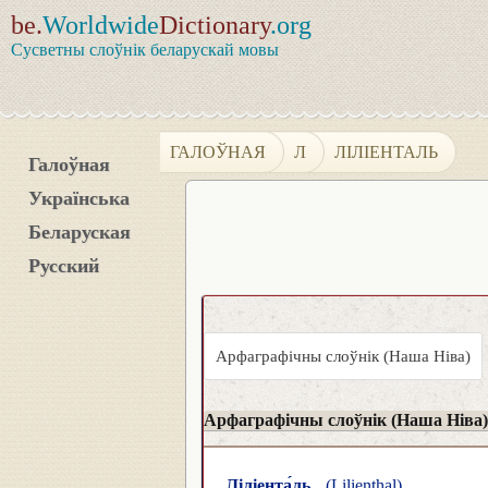
be.
Worldwide
Dictionary
.org
Сусветны слоўнік беларускай мовы
ГАЛОЎНАЯ
Л
ЛІЛІЕНТАЛЬ
Галоўная
Українська
Беларуская
Русский
Арфаграфічны слоўнік (Наша Ніва)
Арфаграфічны слоўнік (Наша Ніва)
Ліліента́ль
(Lilienthal)