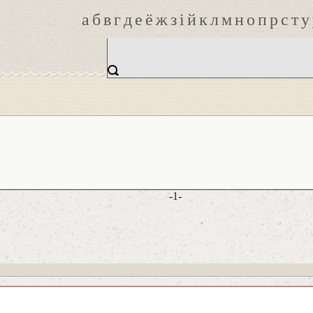
а
б
в
г
д
е
ё
ж
з
і
й
к
л
м
н
о
п
р
с
т
у
-1-