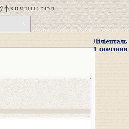
ў
ф
х
ц
ч
ш
ы
ь
э
ю
я
Ліліенталь
1 значэння