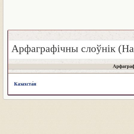
Арфаграфічны слоўнік (На
Арфаграф
Казахста́н