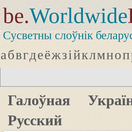
be.
Worldwide
Сусветны слоўнік белару
а
б
в
г
д
е
ё
ж
з
і
й
к
л
м
н
о
п
Галоўная
Украї
Русский