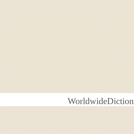
WorldwideDiction