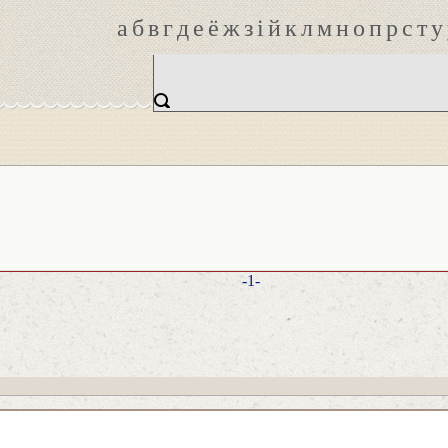
а
б
в
г
д
е
ё
ж
з
і
й
к
л
м
н
о
п
р
с
т
у
-1-