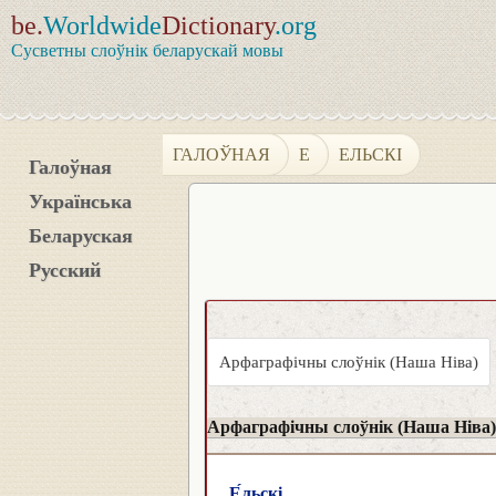
be.
Worldwide
Dictionary
.org
Сусветны слоўнік беларускай мовы
ГАЛОЎНАЯ
Е
ЕЛЬСКІ
Галоўная
Українська
Беларуская
Русский
Арфаграфічны слоўнік (Наша Ніва)
Арфаграфічны слоўнік (Наша Ніва)
Е́льскі