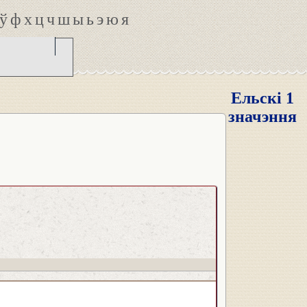
ў
ф
х
ц
ч
ш
ы
ь
э
ю
я
Ельскі 1
значэння