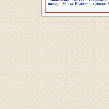
паводле Марка, Евангелле паводле Л