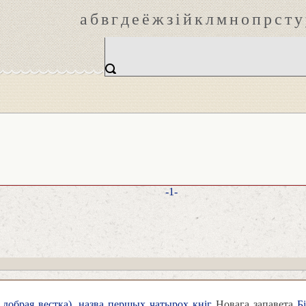
а
б
в
г
д
е
ё
ж
з
і
й
к
л
м
н
о
п
р
с
т
у
-1-
 добрая вестка), назва першых чатырох кніг
Новага запавета
Бі