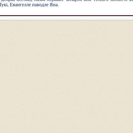
укі, Евангелле паводле Яна.