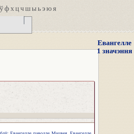
ў
ф
х
ц
ч
ш
ы
ь
э
ю
я
Евангелле
1 значэння
бліі: Евангелле паводле Мацвея, Евангелле