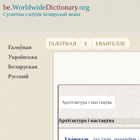
be.
Worldwide
Dictionary
.org
Сусветны слоўнік беларускай мовы
ГАЛОЎНАЯ
Е
ЕВАНГЕЛЛЕ
Галоўная
Українська
Беларуская
Русский
Архітэктура і мастацтва
Архітэктура і мастацтва
Ева́нгелле
(ад грэч.
euaggelion
-