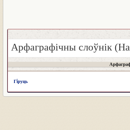
Арфаграфічны слоўнік (На
Арфаграф
Гі́руць