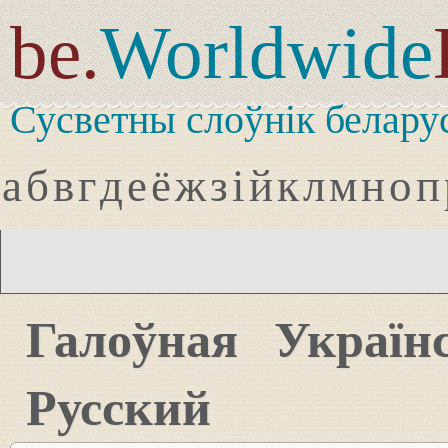
be.
Worldwide
Сусветны слоўнік белару
а
б
в
г
д
е
ё
ж
з
і
й
к
л
м
н
о
п
Галоўная
Україн
Русский