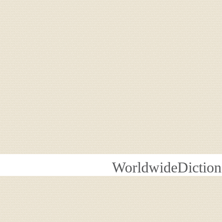
WorldwideDiction