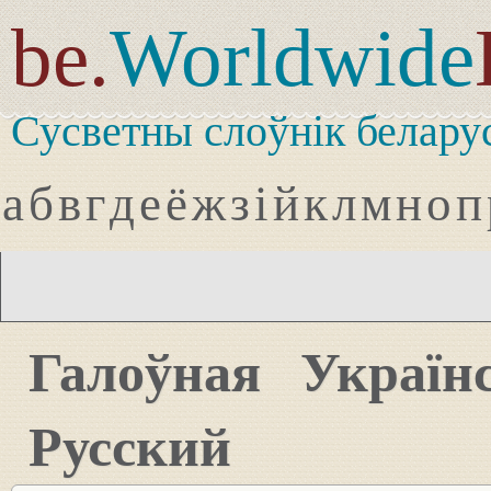
be.
Worldwide
Сусветны слоўнік белару
а
б
в
г
д
е
ё
ж
з
і
й
к
л
м
н
о
п
Галоўная
Україн
Русский