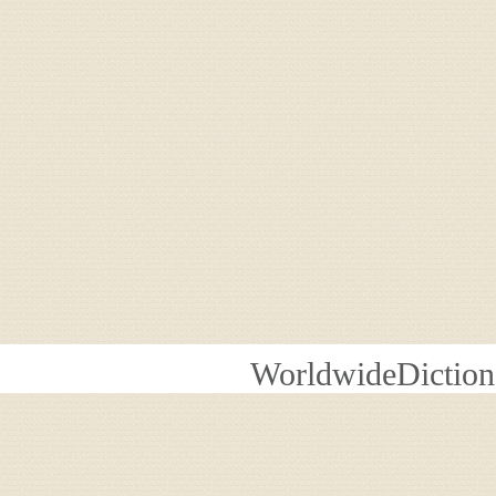
WorldwideDiction