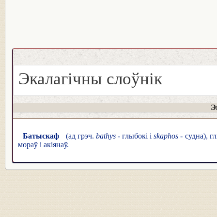
Экалагічны слоўнік
Э
Батыскаф
(ад грэч.
bathys
- глыбокі і
skaphos
- судна), 
мораў і акіянаў.