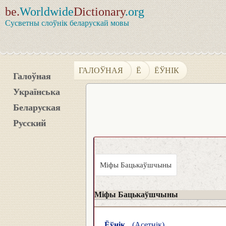
be.
Worldwide
Dictionary
.org
Сусветны слоўнік беларускай мовы
ГАЛОЎНАЯ
Ё
ЁЎНІК
Галоўная
Українська
Беларуская
Русский
Міфы Бацькаўшчыны
Міфы Бацькаўшчыны
Ёўнік
(Асетнік)