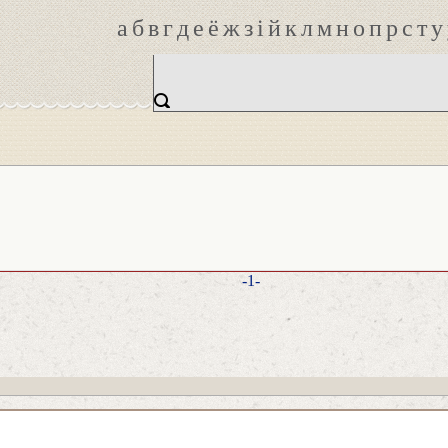
а
б
в
г
д
е
ё
ж
з
і
й
к
л
м
н
о
п
р
с
т
у
-1-