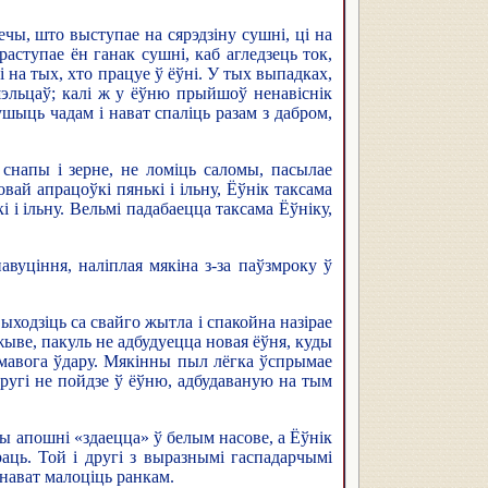
печы, што выступае на сярэдзіну сушні, ці на
аступае ён ганак сушні, каб агледзець ток,
і на тых, хто працуе ў ёўні. У тых выпадках,
шэльцаў; калі ж у ёўню прыйшоў ненавіснік
ушыць чадам і нават спаліць разам з дабром,
снапы і зерне, не ломіць саломы, пасылае
вай апрацоўкі пянькі і ільну, Ёўнік таксама
 і ільну. Вельмі падабаецца таксама Ёўніку,
авуціння, наліплая мякіна з-за паўзмроку ў
ыходзіць са свайго жытла і спакойна назірае
 жыве, пакуль не адбудуецца новая ёўня, куды
рамавога ўдару. Мякінны пыл лёгка ўспрымае
 другі не пойдзе ў ёўню, адбудаваную на тым
ты апошні «здаецца» ў белым насове, а Ёўнік
раць. Той і другі з выразнымі гаспадарчымі
 нават малоціць ранкам.