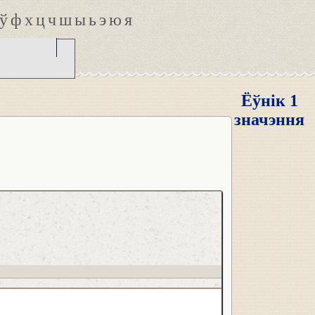
ў
ф
х
ц
ч
ш
ы
ь
э
ю
я
Ёўнік 1
значэння