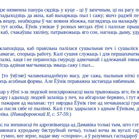
 дзе нязменна панура сядзіць у куце - ці ў запечным, ці на рагу 
адыходзіць да акна, каб выхаркаць пыл і сажу; яшчэ радзей пер
ць вецер, неабходны ў час веяння збожжа, паглядзець на малацьбу 
 тут асобы, Ёўнік узнікае ў розных месцах ёўні і палохае пры
, каб, счакаўшы хвіліну, патрывожыць яго сон, нагнаць дыму, уд
лапоціцца, каб правільна палілася сушыльная печ і сушыліся 
памагае, спорыць работу. Калі сушня служыць і для першапачатко
лкі, хаця і не пераносіць смуроду адмочанай і адлежанай пянькі
 ёсць адзіная магчымасць змыць сажу і пыл...
[то ўяўляе] чалавекападобную масу, дзе сажа, пыльныя ніткі п
зець асобныя формы. Але Ёўнік пераважна застаецца нябачным.
жар у ёўні з-за людской неасцярожнасці мала трывожыць яго; ён в
ару і адыходу людзей залазіць у печ, на абгарэлае бервяно, і тут
з пажарам ад маланак: тут нярэдка Ёўнік гіне ад нечаканасці г
чы пасля сябе ні пылінкі. Калі гэта здарылася з адным Ёўнікам,
іка. (
Никифоровский II, с. 57-59.
)
ы; па знешнасці ён адрозніваецца ад Дамавіка толькі тым, што гэ
таяннага куродыму бяструбнай печы), толькі вочы як вугалі га
е гумно, вее зерне, надае яму «спорню», а ў разумных гаспадароў