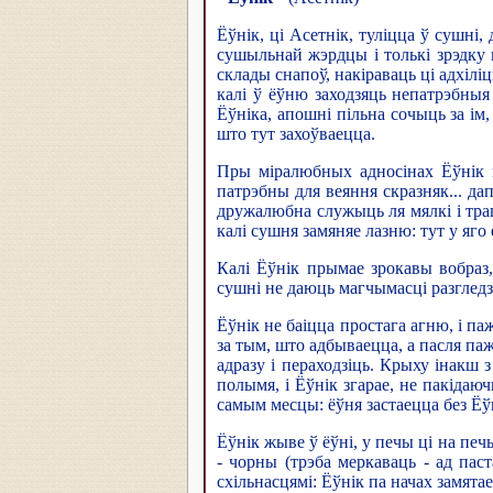
Ёўнік, ці Асетнік, туліцца ў сушні,
сушыльнай жэрдцы і толькі зрэдку п
склады снапоў, накіраваць ці адхілі
калі ў ёўню заходзяць непатрэбныя
Ёўніка, апошні пільна сочыць за ім
што тут захоўваецца.
Пры міралюбных адносінах Ёўнік к
патрэбны для веяння скразняк... да
дружалюбна служыць ля мялкі і трапа
калі сушня замяняе лазню: тут у яго
Калі Ёўнік прымае зрокавы вобраз, 
сушні не даюць магчымасці разглед
Ёўнік не баіцца простага агню, і па
за тым, што адбываецца, а пасля паж
адразу і пераходзіць. Крыху інакш 
полымя, і Ёўнік згарае, не пакідаю
самым месцы: ёўня застаецца без Ёўн
Ёўнік жыве ў ёўні, у печы ці на печ
- чорны (трэба меркаваць - ад пас
схільнасцямі: Ёўнік па начах замята