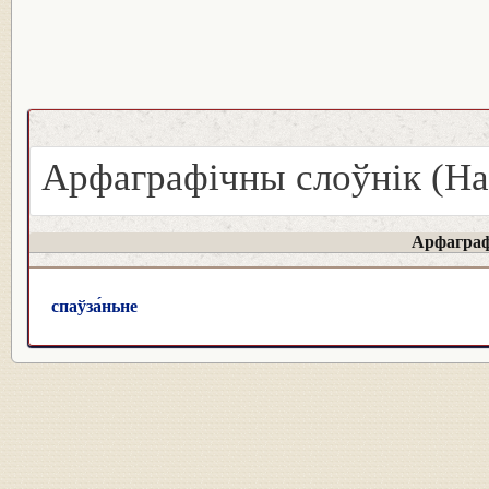
Арфаграфічны слоўнік (На
Арфаграф
спаўза́ньне