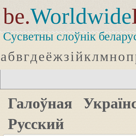
be.
Worldwide
Сусветны слоўнік белару
а
б
в
г
д
е
ё
ж
з
і
й
к
л
м
н
о
п
Галоўная
Україн
Русский