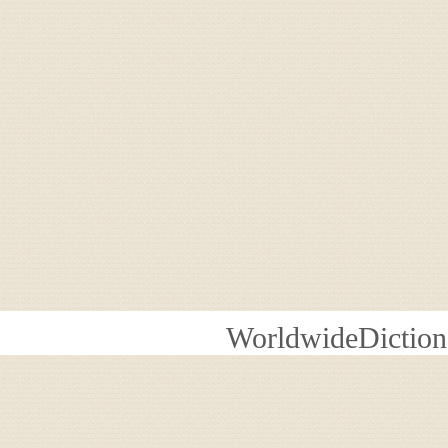
WorldwideDiction