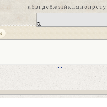
а
б
в
г
д
е
ё
ж
з
і
й
к
л
м
н
о
п
р
с
т
у
Ы
-1-