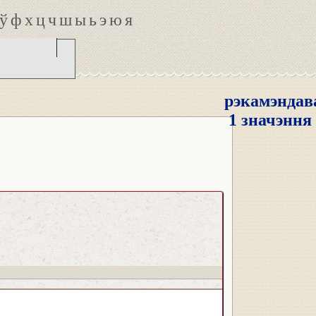
ў
ф
х
ц
ч
ш
ы
ь
э
ю
я
рэкамэнда
1 значэння