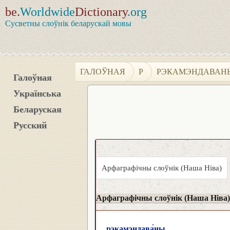
be.
Worldwide
Dictionary
.org
Сусветны слоўнік беларускай мовы
ГАЛОЎНАЯ
Р
РЭКАМЭНДАВАН
Галоўная
Українська
Беларуская
Русский
Арфаграфічны слоўнік (Наша Ніва)
Арфаграфічны слоўнік (Наша Ніва)
рэкамэндава́ны