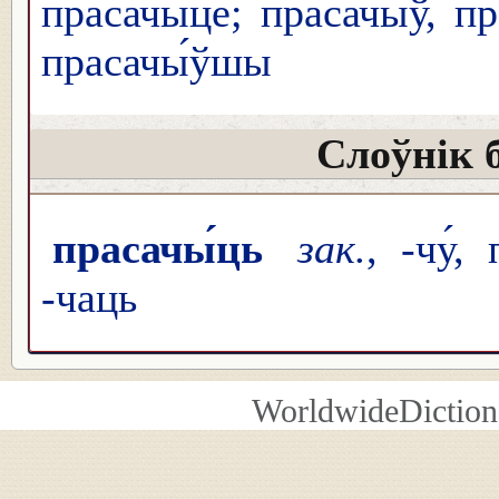
прасачы́це; прасачы́ў, пр
прасачы́ўшы
Слоўнік 
прасачы́ць
зак.
, -чу́
-чаць
WorldwideDiction