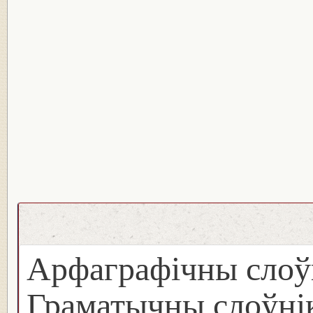
Арфаграфічны слоў
Граматычны слоўнік