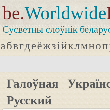
be.
Worldwide
Сусветны слоўнік белару
а
б
в
г
д
е
ё
ж
з
і
й
к
л
м
н
о
п
Галоўная
Україн
Русский