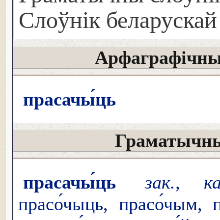
Слоўнік беларуска
Арфаграфічны
прасачы́ць
Граматычны
прасачы́ць
зак., к
прасо́чыць, прасо́чым, п