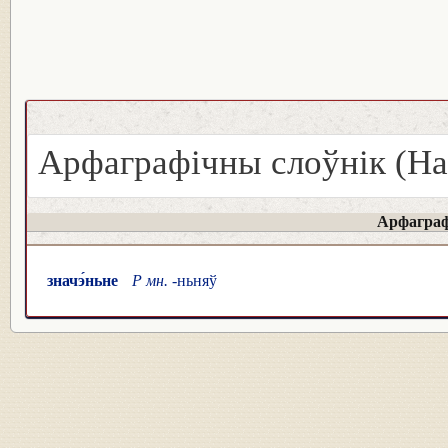
Арфаграфічны слоўнік (На
Арфаграф
значэ́ньне
Р мн.
-ньняў