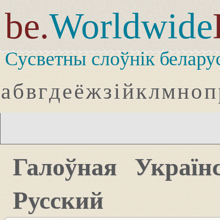
be.
Worldwide
Сусветны слоўнік белару
а
б
в
г
д
е
ё
ж
з
і
й
к
л
м
н
о
п
Галоўная
Україн
Русский