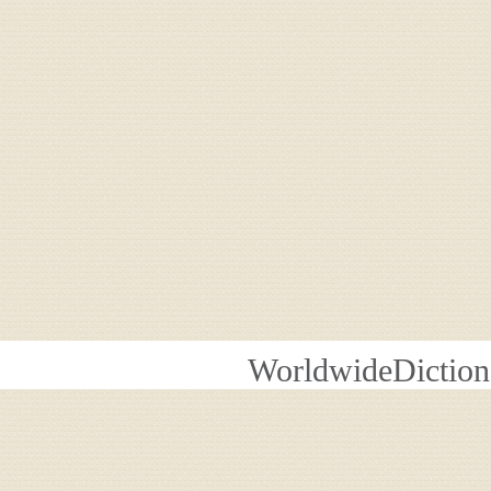
WorldwideDiction