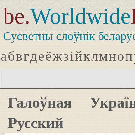
be.
Worldwide
Сусветны слоўнік белару
а
б
в
г
д
е
ё
ж
з
і
й
к
л
м
н
о
п
Галоўная
Украї
Русский