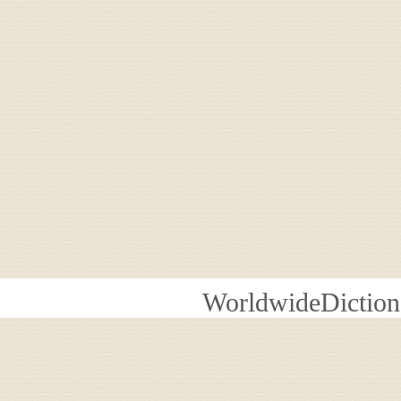
WorldwideDiction