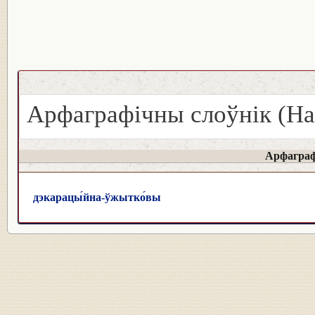
Арфаграфічны слоўнік (На
Арфаграф
дэкарацы́йна-ўжытко́вы