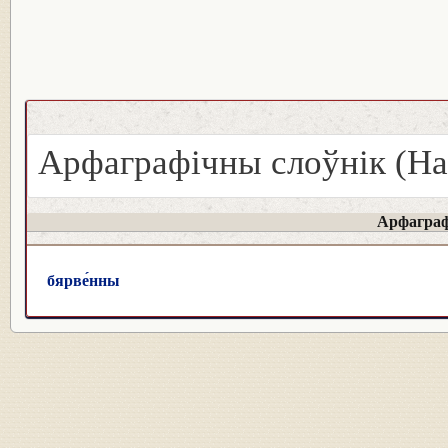
Арфаграфічны слоўнік (На
Арфаграф
бярве́нны