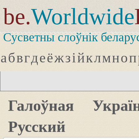
be.
Worldwide
Сусветны слоўнік белару
а
б
в
г
д
е
ё
ж
з
і
й
к
л
м
н
о
п
Галоўная
Украї
Русский