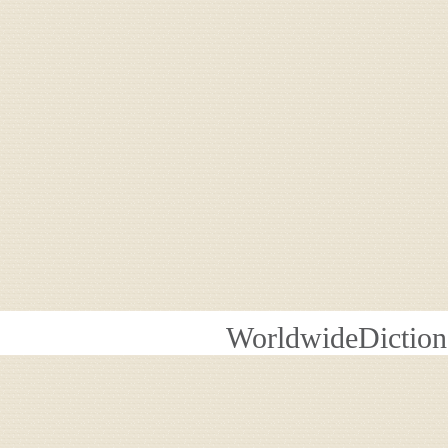
WorldwideDiction